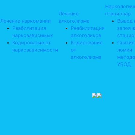
Наркологич
Лечение
стационар
Лечение наркомании
алкоголизма
Вывод 
Реабилитация
Реабилитация
запоя в
наркозависимых
алкоголиков
стацио
Кодирование от
Кодирование
Снятие
наркозависимости
от
ломки
алкоголизма
метод
УБОД