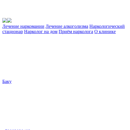
Лечение наркомании
Лечение алкоголизма
Наркологический
стационар
Нарколог на дом
Приём нарколога
О клинике
Баку