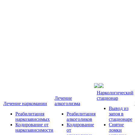
Наркологический
Лечение
стационар
Лечение наркомании
алкоголизма
Вывод из
Реабилитация
Реабилитация
запоя в
наркозависимых
алкоголиков
стационаре
Кодирование от
Кодирование
Снятие
наркозависимости
от
ломки