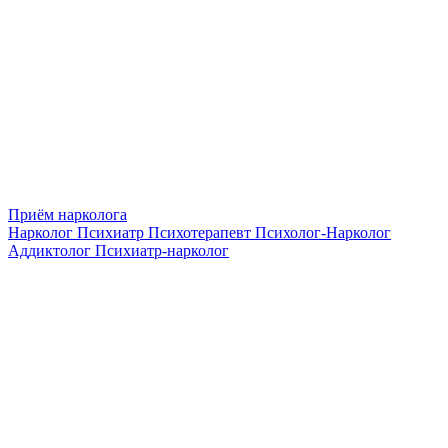
Приём нарколога
Нарколог
Психиатр
Психотерапевт
Психолог-Нарколог
Аддиктолог
Психиатр-нарколог