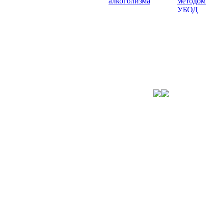
алкоголизма
методом
УБОД